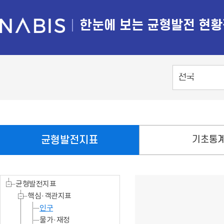
N
한눈에 보는 균형발전 현
A
B
I
S
시
/
도
선
택
균형발전지표
기초통
균형발전지표
핵심·객관지표
인구
물가·재정