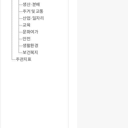
생산·분배
주거 및 교통
산업·일자리
교육
문화여가
안전
생활환경
보건복지
주관지표