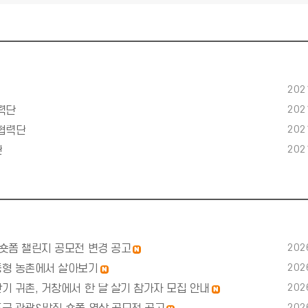
202
202
력단
202
협력단
202
단
202
S 숏폼 챌린지 공모전 변경 공고
n
e
w
202
하동형 농촌에서 살아보기
n
e
w
202
반기 귀촌, 거창에서 한 달 살기 참가자 모집 안내
n
e
w
202