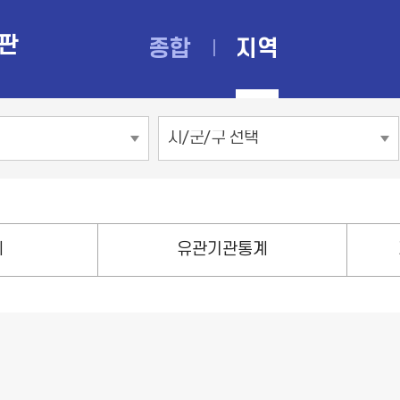
황판
종합
지역
시
/
군
/
구
선
택
계
유관기관통계