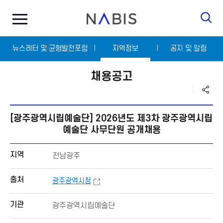
전
N
체
A
메
B
뉴
I
닫
S
뉴스레터 및 균형발전포럼
기
지역정보
공지 및 알림
채용공고
[광주광역시립예술단] 2026년도 제3차 광주광역시립
예술단 사무단원 공개채용
지역
전남광주
출처
광주광역시청
기관
광주광역시립예술단