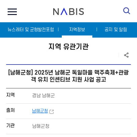
전
N
체
A
메
B
뉴
I
닫
S
뉴스레터 및 균형발전포럼
기
지역정보
공지 및 알림
지역 유관기관
[남해군청] 2025년 남해군 독일마을 맥주축제+관광
객 유치 인센티브 지원 사업 공고
지역
경남 남해군
출처
남해군청
기관
남해군청