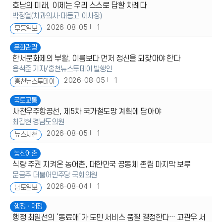
호남의 미래, 이제는 우리 스스로 답할 차례다
박정열(치과의사·대동고 이사장)
2026-08-05
1
무등일보
문화관광
한서문화제의 부활, 이름보다 먼저 정신을 되찾아야 한다
용석준 기자/홍천뉴스투데이 발행인
2026-08-05
1
홍천뉴스투데이
국토교통
사천우주항공선, 제5차 국가철도망 계획에 담아야
최갑현 경남도의원
2026-08-05
1
뉴스사천
농산어촌
식량 주권 지켜온 농어촌, 대한민국 공동체 존립 마지막 보루
문금주 더불어민주당 국회의원
2026-08-04
1
남도일보
행정ㆍ재정
행정 최일선의 ‘동료애’가 도민 서비스 품질 결정한다… 고관우 서