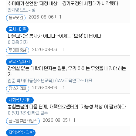
추미애가 선언한 '재정 비상'…경기도정의 시험대가 시작됐다
안자영 보도국장
2026-08-06
1
불교닷컴
도시ㆍ마을
마을교육은 봉사가 아니다…이제는 ‘보상’이 답이다
이지웅 기자
2026-08-06
1
투데이충남
교육ㆍ일자리
강의실 없는 대학이 던지는 질문, 우리 아이는 무엇을 배워야 하는
가
임준 박사(아동청소년교육) / IAM교육연구소 대표
2026-08-06
1
맘스커리어
사회복지/기타
통합돌봄의 다음 단계, 재택의료센터의 ‘가능성 확장’이 필요하다
이원지 장안대학교 교수
2026-08-05
1
글로벌휴먼타임즈
지역산업ㆍ과학