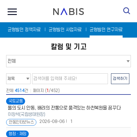
전
N
체
A
메
B
뉴
I
닫
S
균형발전 정책자료
기
균형발전 사업자료
균형발전 연구자료
칼럼 및 기고
탭
메
뉴
선
택
검
검색하기
색
어
입
전체
4514
건
페이지 (
1
/452)
력
국토교통
물의 도시 안동, 배려의 전통으로 품격있는 하천복원을 꿈꾸다
이창석(국립생태원장)
2026-08-06
1
안동인터넷뉴스
행정ㆍ재정