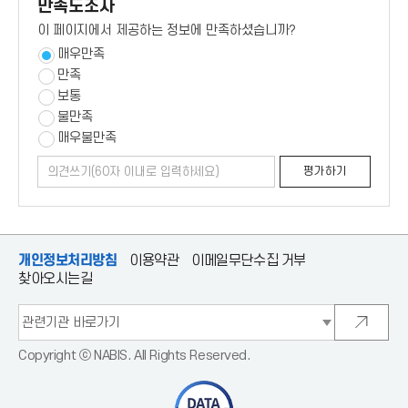
만족도조사
이 페이지에서 제공하는 정보에 만족하셨습니까?
매우만족
만족
보통
불만족
매우불만족
의
평
평가하기
견
가
쓰
하
기
기
개인정보처리방침
이용약관
이메일무단수집 거부
찾아오시는길
관
련
새
기
창
관
으
Copyright ⓒ NABIS. All Rights Reserved.
바
로
로
이
가
동
기