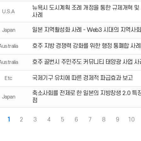
뉴욕시 도시계획 조례 개정을 통한 규제개혁 및
U.S.A
사례
일본 지역활성화 사례 - Web3 시대의 지역사
Japan
호주 지방 경쟁력 강화를 위한 행정 통폐합 사례
Australia
호주 골번시 주민주도 커뮤니티 태양광 사업 사
Australia
국제기구 유치에 따른 경제적 파급효과 보고
Etc
축소사회를 전제로 한 일본의 지방창생 2.0 특
Japan
점
1
2
3
4
5
6
7
8
9
10