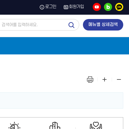
유
블
카
로그인
회원가입
튜
로
카
브
그
오
톡
채
통
메뉴별 상세검색
널
합
검
색
화
화
화
면
면
면
출
확
축
력
대
소