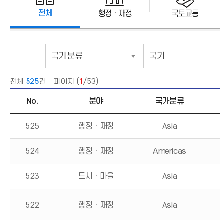
전체
행정ㆍ재정
국토교통
국
국
가
가
분
선
류
택
선
택
전체
525
건
페이지 (
1
/53)
No.
분야
국가분류
525
행정ㆍ재정
Asia
524
행정ㆍ재정
Americas
523
도시ㆍ마을
Asia
522
행정ㆍ재정
Asia