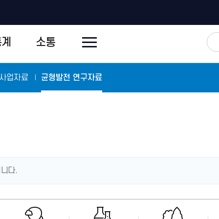
전
통계
소통
체
메
뉴
닫
기
 사업자료
균형발전 연구자료
입니다.