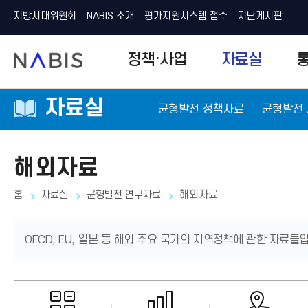
지방시대위원회
NABIS 소개
평가지원시스템 접수
지난게시판
N
정책·사업
자료실
A
B
I
S
자료실
균형발전 정책자료
균형발전
해외자료
홈
자료실
균형발전 연구자료
해외자료
OECD, EU, 일본 등 해외 주요 국가의 지역정책에 관한 자료들