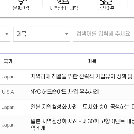
문화관광
지역산업ㆍ과학
농산어촌
검
검
색
색
조
업
건
입
선
력
택
국가
제목
지역과제 해결을 위한 전략적 기업유치 정책 및
Japan
NYC 허드슨야드 사업 우수사례
U.S.A
일본 지역활성화 사례 - 도시와 숲이 공생하는
Japan
일본 지역활성화 사례 - 제30회 고향이벤트 대
Japan
역소개