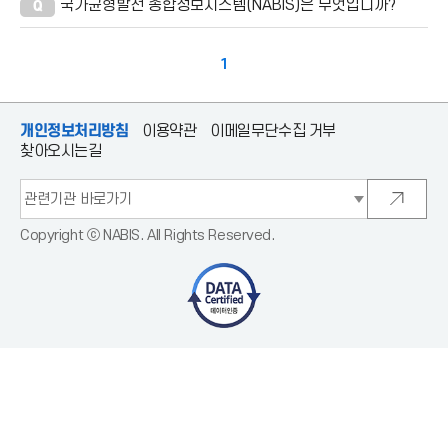
국가균형발전 종합정보시스템(NABIS)은 무엇입니까?
Q
1
개인정보처리방침
이용약관
이메일무단수집 거부
찾아오시는길
관
련
새
기
창
관
으
Copyright ⓒ NABIS. All Rights Reserved.
바
로
로
이
가
동
기