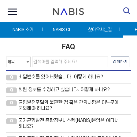
전
N
체
A
메
B
뉴
I
닫
S
NABIS 소개
기
NABIS CI
찾아오시는길
FAQ
검
검
검색하기
색
색
타
어
입
입
선
력
비밀번호를 잊어버렸습니다. 어떻게 하나요?
Q
택
회원 정보를 수정하고 싶습니다. 어떻게 하나요?
Q
균형발전포털의 불편한 점 혹은 건의사항은 어느곳에
Q
문의해야 하나요?
국가균형발전 종합정보시스템(NABIS)운영은 어디서
Q
하나요?