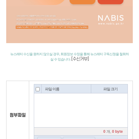
국
가
균
뉴스레터 수신을 원하지 않으실 경우, 회원정보 수정을 통해 뉴스레터 구독신청을 철회하
형
[수신거부]
실 수 있습니다.
발
전
위
원
회
:
서
울
특
별
시
종
로
첨부파일
구
세
종
대
로