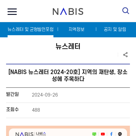
전
N
체
A
메
B
뉴
I
닫
S
뉴스레터 및 균형발전포럼
기
지역정보
공지 및 알림
뉴스레터
내
용
[NABIS 뉴스레터 2024-20호] 지역의 재탄생, 장소
입
력
성에 주목하다
발간일
2024-09-26
조회수
488