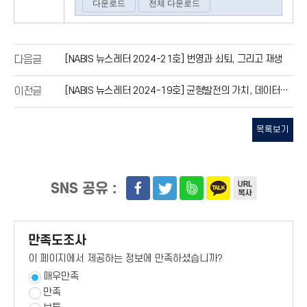
2
0
9
정
부
서
[NABIS 뉴스레터 2024-21호] 번영과 쇠퇴, 그리고 재생
다음글
울
청
사
4
[NABIS 뉴스레터 2024-19호] 균형발전의 가치, 데이터에서 발견하다
이전글
층
한
국
산
목록보기
업
기
술
평
가
SNS 공유 :
관
리
원
:
대
전
만족도조사
광
역
이 페이지에서 제공하는 정보에 만족하셨습니까?
시
서
매우만족
구
문
만족
정