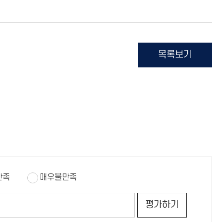
목록보기
만족
매우불만족
의
평
견
가
평가하기
쓰
하
기
기