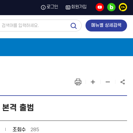
유
블
카
로그인
회원가입
튜
로
카
브
그
오
톡
채
통
메뉴별 상세검색
널
합
검
색
화
화
화
면
면
면
출
확
축
력
대
소
 본격 출범
조회수
285