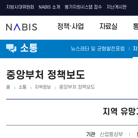
지방시대위원회
NABIS 소개
평가지원시스템 접수
지난게시판
N
정책·사업
자료실
A
B
I
S
소통
뉴스레터 및 균형발전포럼
지
중앙부처 정책보도
홈
소통
지역정보
중앙부처 정책보도
지역 유망
기관
산업통상부