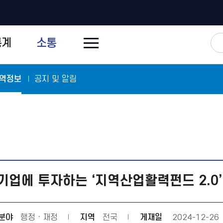
전
통계
소통
체
메
뉴
닫
기
역정보
공지 및 알림
기업에 투자하는 ‘지역산업활력펀드 2.0’
분야
행정ㆍ재정
지역
전국
게재일
2024-12-26