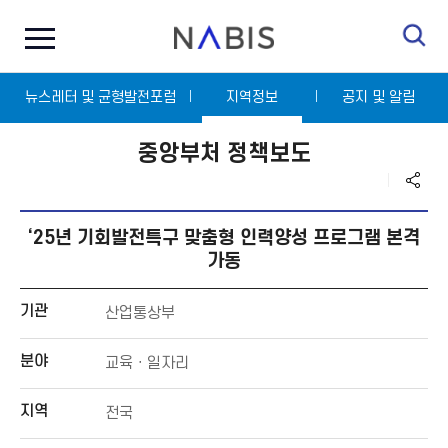
전
N
체
A
메
B
뉴
I
닫
S
뉴스레터 및 균형발전포럼
기
지역정보
공지 및 알림
중앙부처 정책보도
‘25년 기회발전특구 맞춤형 인력양성 프로그램 본격
가동
기관
산업통상부
분야
교육ㆍ일자리
지역
전국