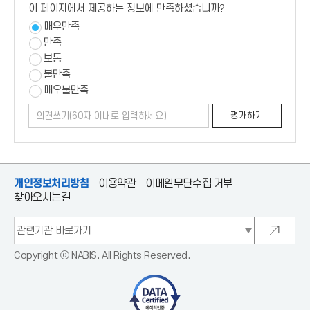
이 페이지에서 제공하는 정보에 만족하셨습니까?
매우만족
만족
보통
불만족
매우불만족
의
평
평가하기
견
가
쓰
하
기
기
개인정보처리방침
이용약관
이메일무단수집 거부
찾아오시는길
관
련
새
기
창
관
으
Copyright ⓒ NABIS. All Rights Reserved.
바
로
로
이
가
동
기