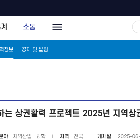
전
통계
소통
체
메
뉴
닫
기
역정보
공지 및 알림
는 상권활력 프로젝트 2025년 지역상
분야
지역산업ㆍ과학
지역
전국
게재일
2025-06