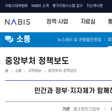
지방시대위원회
NABIS 소개
평가지원시스템 접수
지난게시판
N
정책·사업
자료실
A
B
I
S
소통
뉴스레터 및 균형발전포럼
지
중앙부처 정책보도
홈
소통
지역정보
중앙부처 정책보도
민간과 정부·지자체가 함께하
기관
중소벤처기업부