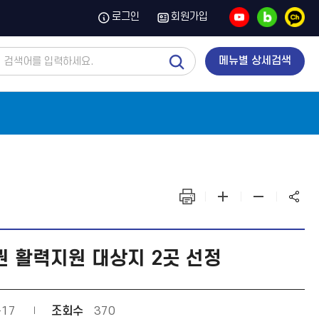
유
블
카
로그인
회원가입
튜
로
카
브
그
오
톡
채
통
메뉴별 상세검색
널
합
검
색
화
화
화
면
면
면
출
확
축
력
대
소
권 활력지원 대상지 2곳 선정
-17
조회수
370