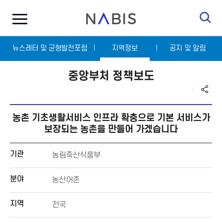
전
N
체
A
메
B
뉴
I
닫
S
뉴스레터 및 균형발전포럼
기
지역정보
공지 및 알림
중앙부처 정책보도
농촌 기초생활서비스 인프라 확충으로 기본 서비스가
보장되는 농촌을 만들어 가겠습니다
기관
농림축산식품부
분야
농산어촌
지역
전국