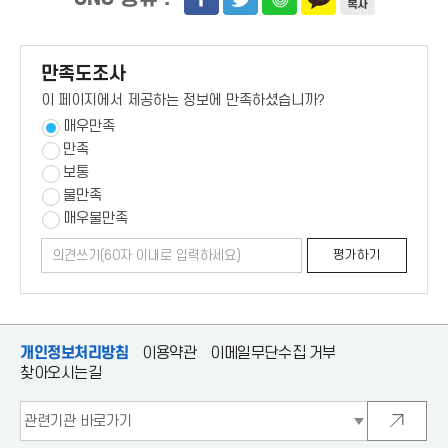
만족도조사
이 페이지에서 제공하는 정보에 만족하셨습니까?
매우만족
만족
보통
불만족
매우불만족
의
평
평가하기
견
가
쓰
하
기
기
개인정보처리방침
이용약관
이메일무단수집 거부
찾아오시는길
관
련
새
기
창