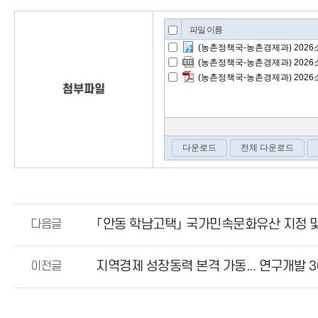
첨부파일
「안동 학남고택」 국가민속문화유산 지정 및
다음글
지역경제 성장동력 본격 가동... 연구개발 30
이전글