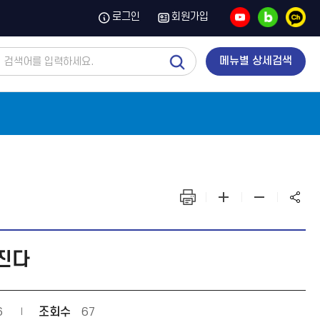
유
블
카
로그인
회원가입
튜
로
카
브
그
오
톡
채
통
메뉴별 상세검색
널
합
검
색
화
화
화
면
면
면
출
확
축
력
대
소
해진다
6
조회수
67