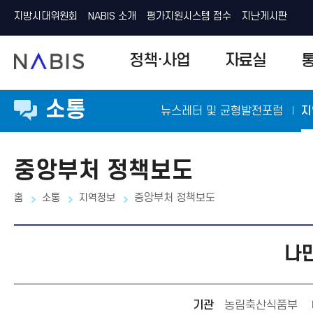
지방시대위원회
NABIS 소개
평가지원시스템 접수
지난게시판
N
정책·사업
자료실
A
B
I
S
소통
뉴스레터 및 균형발전포럼
지
중앙부처 정책보도
홈
소통
지역정보
중앙부처 정책보도
나만
기관
농림축산식품부