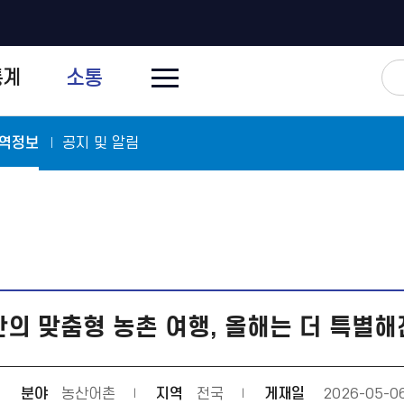
전
통계
소통
체
메
뉴
닫
기
역정보
공지 및 알림
의 맞춤형 농촌 여행, 올해는 더 특별
분야
농산어촌
지역
전국
게재일
2026-05-0