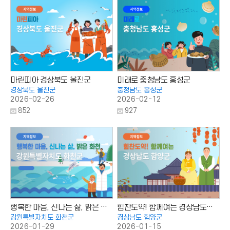
:
:
마린피아 경상북도 울진군
미래로 충청남도 홍성군
경상북도 울진군
충청남도 홍성군
2026-02-26
2026-02-12
조
조
852
927
회
회
수
수
:
:
행복한 마음, 신나는 삶, 밝은 화천 강원특별자치도 화천군
힘찬도약! 함께여는 경상남도 함양군
강원특별자치도 화천군
경상남도 함양군
2026-01-29
2026-01-15