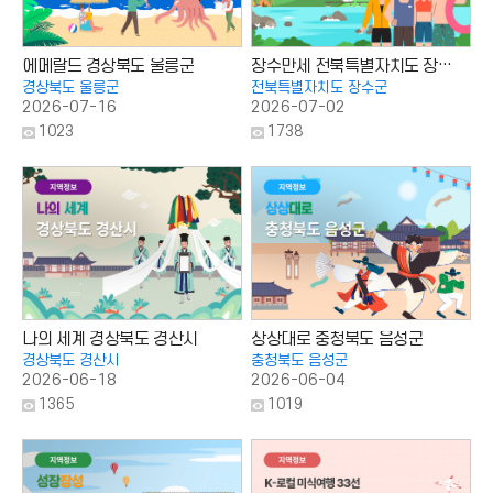
에메랄드 경상북도 울릉군
장수만세 전북특별자치도 장수군
경상북도 울릉군
전북특별자치도 장수군
2026-07-16
2026-07-02
조
조
1023
1738
회
회
수
수
:
:
나의 세계 경상북도 경산시
상상대로 충청북도 음성군
경상북도 경산시
충청북도 음성군
2026-06-18
2026-06-04
조
조
1365
1019
회
회
수
수
:
: