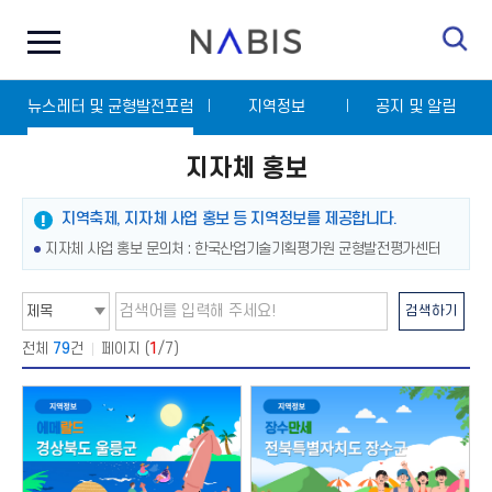
전
N
체
A
메
B
뉴
I
닫
S
뉴스레터 및 균형발전포럼
기
지역정보
공지 및 알림
지자체 홍보
지역축제, 지자체 사업 홍보 등 지역정보를 제공합니다.
지자체 사업 홍보 문의처 : 한국산업기술기획평가원 균형발전평가센터
검
검
검색하기
색
색
타
어
입
입
전체
79
건
페이지 (
1
/7)
선
력
택