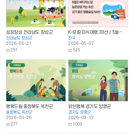
성장장성 전라남도 장성군
K-로컬 미식여행 33선 / 5월은 바다가는 달 / 농촌관광 가는 주간 / 걷기 좋은 명품숲길 50선
전라남도 장성군
전국
2026-05-21
2026-05-07
조
조
251
525
회
회
수
수
:
:
행복드림 충청북도 옥천군
맑은행복 경기도 양평군
충청북도 옥천군
경기도 양평군
2026-03-26
2026-03-12
조
조
277
1003
회
회
수
수