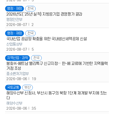
2026-08-07
5
행정ㆍ재정
전국
2026년도(’25년 실적) 지방공기업 경영평가 결과
행정안전부
2026-08-07
2
행정ㆍ재정
전국
국내산업 공급망 확충을 위한 국내생산세액공제 신설
산업통상부
2026-08-07
5
지역산업ㆍ과학
전국
봉화 K-베트남 밸리특구 신규지정… 한-베 교류에 기반한 지역활력
거점 조성
중소벤처기업부
2026-08-06
19
국토교통
부산
해양수산부 신청사, 부산시 동구의 북항 1단계 재개발 부지에 짓는
다
해양수산부
2026-08-06
35