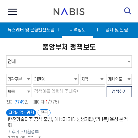
전
N
체
A
메
B
뉴
I
닫
S
뉴스레터 및 균형발전포럼
기
지역정보
공지 및 알림
중앙부처 정책보도
탭
메
뉴
선
택
기
기
지
게
관
관
역
재
구
명
연
검
검
분
도
검색하기
색
색
조
어
건
입
전체
7749
건
페이지(
1
/775)
선
력
택
지역산업ㆍ과학
전국
한전기술지주 공식 출범, 에너지 거대신생기업(유니콘) 육성 본격
화
기후에너지환경부